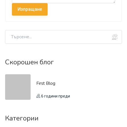
Изпращане
Скорошен блог
First Blog
6 години преди
Категории