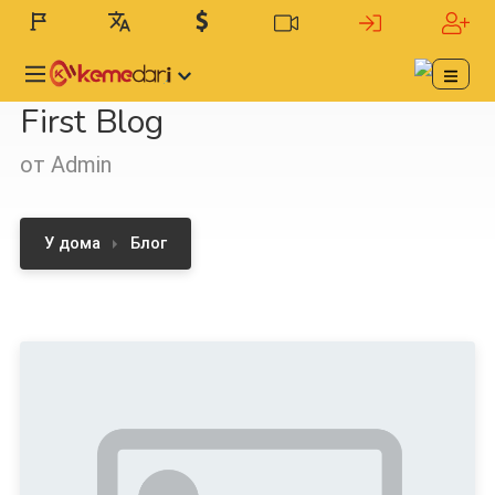
First Blog
от Admin
У дома
Блог