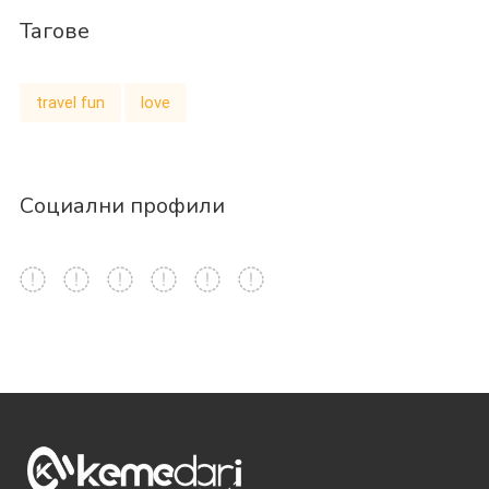
Тагове
travel fun
love
Социални профили